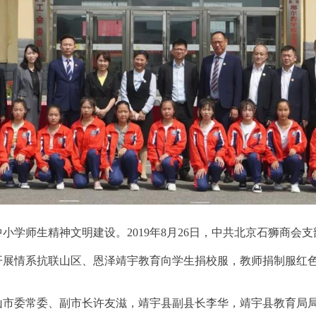
师生精神文明建设。2019年8月26日，中共北京石狮商会
开展情系抗联山区、恩泽靖宇教育向学生捐校服，教师捐制服红
委常委、副市长许友滋，靖宇县副县长李华，靖宇县教育局局