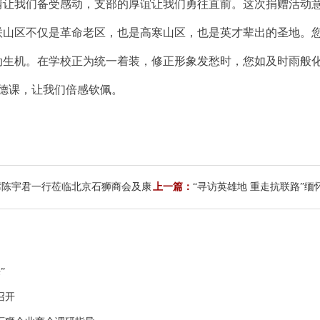
情让我们备受感动，支部的厚谊让我们勇往直前。这次捐赠活动
联山区不仅是革命老区，也是高寒山区，也是英才辈出的圣地。
生机。在学校正为统一着装，修正形象发愁时，您如及时雨般化
道德课，让我们倍感钦佩。
席陈宇君一行莅临北京石狮商会及康
上一篇：
“寻访英雄地 重走抗联路”
党性教育实践活动
”
召开