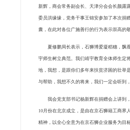
新辉，商会常务副会长、天津分会会长颜露
委员洪缘缘，党务干事王锦安参加了本次捐
囊，在此对各位广施善行的行为表示崇高的
夏修鹏局长表示，石狮博爱凝稻穗，飘香万
宇师生树立典范。我们靖宇教育全体师生定
地，我想，是跟你们多年来扶贫济困的壮举
与帮助，我想不久的将来，我们一定会听到
我会党支部书记杨新辉在捐赠会上讲到，请
10月份在北京成立，是由在京石狮籍工商界
精神，以全心全意为在京石狮企业服务为目