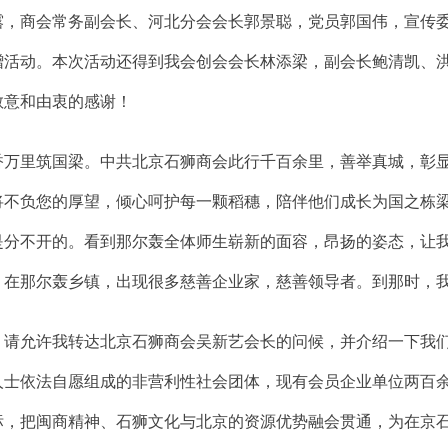
露，商会常务副会长、河北分会会长郭景聪，党员郭国伟，宣传
赠活动。本次活动还得到我会创会会长林添梁，副会长鲍清凯、
敬意和由衷的感谢！
里筑国梁。中共北京石狮商会此行千百余里，善举真城，彰显
将不负您的厚望，倾心呵护每一颗稻穗，陪伴他们成长为国之栋
是分不开的。看到那尔轰全体师生崭新的面容，昂扬的姿态，让
，在那尔轰乡镇，出现很多慈善企业家，慈善领导者。到那时，
允许我转达北京石狮商会吴新艺会长的问候，并介绍一下我们北
人士依法自愿组成的非营利性社会团体，现有会员企业单位两百
标，把闽商精神、石狮文化与北京的资源优势融会贯通，为在京