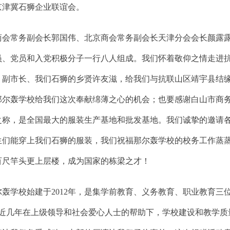
京津冀石狮企业联谊会。
常务副会长郭国伟、北京商会常务副会长天津分会会长颜露露
员、党员和入党积极分子一行八人组成。我们怀着敬仰之情走进
、副市长、我们石狮的乡贤许友滋，给我们与抗联山区靖宇县结
那尔轰学校给我们这次奉献绵薄之心的机会；也要感谢白山市商
之称，是全国最大的服装生产基地和批发基地。我们诚挚的邀请
生们能穿上我们石狮的服装，我们祝福那尔轰学校的校务工作蒸
百尺竿头更上层楼，成为国家的栋梁之才！
学校始建于2012年，是集学前教育、义务教育、职业教育三
4人。近几年在上级领导和社会爱心人士的帮助下，学校建设和教学