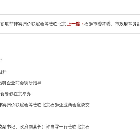
京侨联菲律宾归侨联谊会等莅临北京
上一篇：
石狮市委常委、市政府常务
导
”
召开
石狮企业商会调研指导
美食餐叙在京举办
律宾归侨联谊会等莅临北京石狮企业商会座谈交
委副书记、政府副县长）许自霖一行莅临北京石