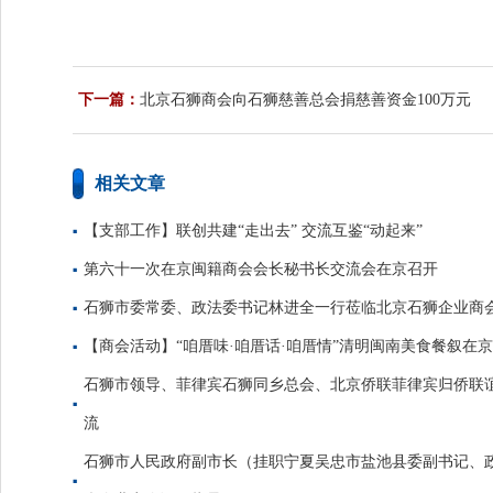
下一篇：
北京石狮商会向石狮慈善总会捐慈善资金100万元
相关文章
【支部工作】联创共建“走出去” 交流互鉴“动起来”
第六十一次在京闽籍商会会长秘书长交流会在京召开
石狮市委常委、政法委书记林进全一行莅临北京石狮企业商
【商会活动】“咱厝味·咱厝话·咱厝情”清明闽南美食餐叙在
石狮市领导、菲律宾石狮同乡总会、北京侨联菲律宾归侨联
流
石狮市人民政府副市长（挂职宁夏吴忠市盐池县委副书记、