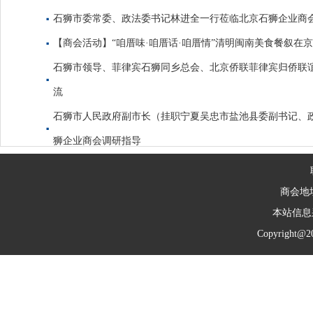
石狮市委常委、政法委书记林进全一行莅临北京石狮企业商
【商会活动】“咱厝味·咱厝话·咱厝情”清明闽南美食餐叙在
石狮市领导、菲律宾石狮同乡总会、北京侨联菲律宾归侨联
流
石狮市人民政府副市长（挂职宁夏吴忠市盐池县委副书记、
狮企业商会调研指导
商会地
本站信息
Copyright